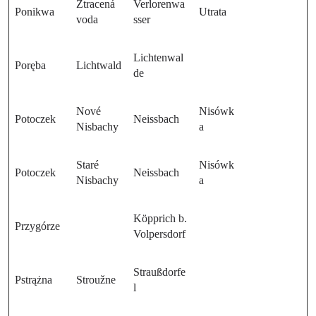
Ztracená
Verlorenwa
Ponikwa
Utrata
voda
sser
Lichtenwal
Poręba
Lichtwald
de
Nové
Nisówk
Potoczek
Neissbach
Nisbachy
a
Staré
Nisówk
Potoczek
Neissbach
Nisbachy
a
Köpprich b.
Przygórze
Volpersdorf
Straußdorfe
Pstrążna
Stroužne
l