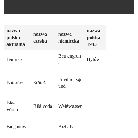
nazwa
nazwa
nazwa
nazwa
polska
polska
czeska
niemiecka
aktualna
1945
Beutengrun
Bartnica
Bytów
d
Friedrichsgr
Batorów
Střítež
und
Biała
Bilá voda
Weißwasser
Woda
Bieganów
Biehals