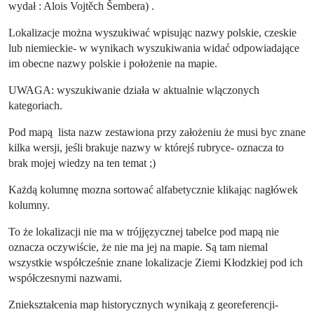
wydał :
Alois Vojtěch Šembera) .
Lokalizacje można wyszukiwać wpisując nazwy polskie, czeskie
lub niemieckie- w wynikach wyszukiwania widać odpowiadające
im obecne nazwy polskie i położenie na mapie.
UWAGA: wyszukiwanie działa w aktualnie wlączonych
kategoriach.
Pod mapą lista nazw zestawiona przy założeniu że musi byc znane
kilka wersji, jeśli brakuje nazwy w którejś rubryce- oznacza to
brak mojej wiedzy na ten temat ;)
Każdą kolumnę mozna sortować alfabetycznie klikając nagłówek
kolumny.
To że lokalizacji nie ma w trójjęzycznej tabelce pod mapą nie
oznacza oczywiście, że nie ma jej na mapie. Są tam niemal
wszystkie współcześnie znane lokalizacje Ziemi Kłodzkiej pod ich
współczesnymi nazwami.
Zniekształcenia map historycznych wynikają z georeferencji-