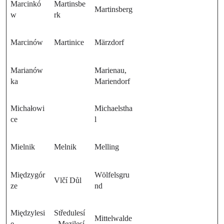
Marcinkó
Martinsbe
Martinsberg
w
rk
Marcinów
Martinice
Märzdorf
Marianów
Marienau,
ka
Mariendorf
Michałowi
Michaelstha
ce
l
Mielnik
Melnik
Melling
Międzygór
Wölfelsgru
Vlčí Důl
ze
nd
Międzylesi
Středulesí
Mittelwalde
e
, Mezilesí