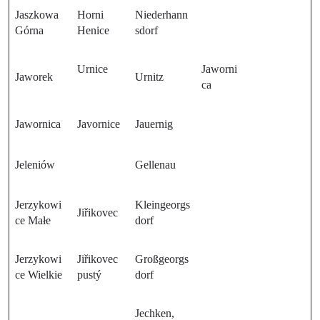
Jaszkowa
Horni
Niederhann
Górna
Henice
sdorf
Urnice
Jaworni
Jaworek
Urnitz
ca
Jawornica
Javornice
Jauernig
Jeleniów
Gellenau
Jerzykowi
Kleingeorgs
Jiřikovec
ce Małe
dorf
Jerzykowi
Jiřikovec
Großgeorgs
ce Wielkie
pustý
dorf
Jechken,