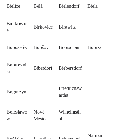
Bielice
Bélá
Bielendorf
Biela
Bierkowic
Birkovice
Birgwitz
e
Boboszów
Bobšov
Bobischau
Bobrza
Bobrowni
Bibrsdorf
Biebersdorf
ki
Friedrichsw
Boguszyn
artha
Bolesławó
Nové
Wilhelmsth
w
Mésto
al
Narożn
Bożków
Jakartice
Eckersdorf