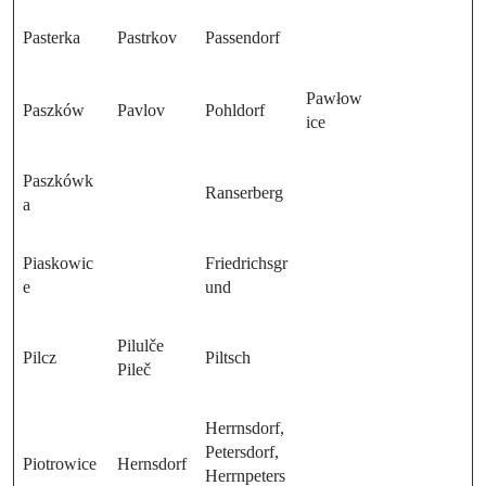
Pasterka
Pastrkov
Passendorf
Pawłow
Paszków
Pavlov
Pohldorf
ice
Paszkówk
Ranserberg
a
Piaskowic
Friedrichsgr
e
und
Pilulče
Pilcz
Piltsch
Pileč
Herrnsdorf,
Petersdorf,
Piotrowice
Hernsdorf
Herrnpeters