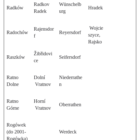
Radkov
Wünschelb
Radków
Hradek
Radek
urg
Wojcie
Rajensdor
Radochów
Reyersdorf
szyce,
f
Rajsko
Žibřidovi
Raszków
Seifersdorf
ce
Ratno
Dolní
Niederrathe
Dolne
Vratnov
n
Ratno
Horní
Oberrathen
Górne
Vratnov
Rogówek
(do 2001-
Werdeck
Rogówka)