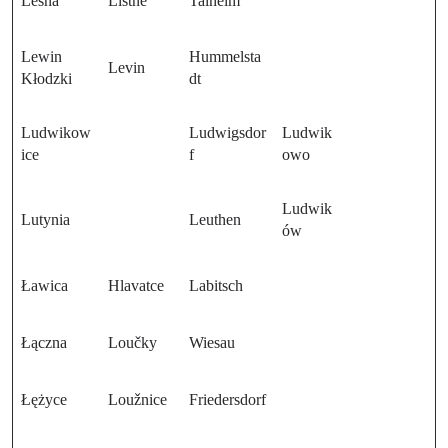
Leśna
Lištne
Talheim
Lewin
Hummelsta
Levin
Kłodzki
dt
Ludwikow
Ludwigsdor
Ludwik
ice
f
owo
Ludwik
Lutynia
Leuthen
ów
Ławica
Hlavatce
Labitsch
Łączna
Loučky
Wiesau
Łężyce
Loužnice
Friedersdorf