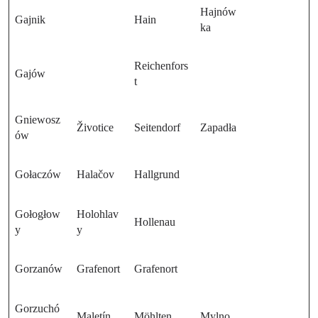
Hajnów
Gajnik
Hain
ka
Reichenfors
Gajów
t
Gniewosz
Životice
Seitendorf
Zapadła
ów
Gołaczów
Halačov
Hallgrund
Gołogłow
Holohlav
Hollenau
y
y
Gorzanów
Grafenort
Grafenort
Gorzuchó
Maletín
Möhlten
Mylno