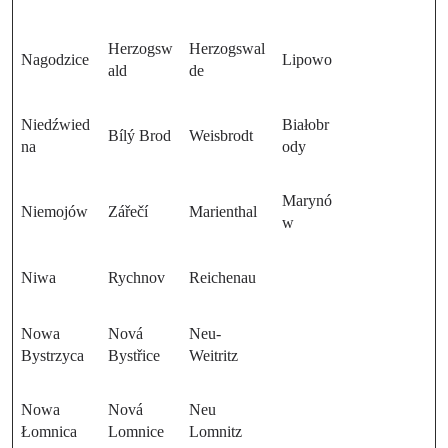
Herzogsw
Herzogswal
Nagodzice
Lipowo
ald
de
Niedźwied
Białobr
Bílý Brod
Weisbrodt
na
ody
Marynó
Niemojów
Zářečí
Marienthal
w
Niwa
Rychnov
Reichenau
Nowa
Nová
Neu-
Bystrzyca
Bystřice
Weitritz
Nowa
Nová
Neu
Łomnica
Lomnice
Lomnitz