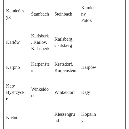
Kamien
Kamieńcz
Štambach
Steinbach
ny
yk
Potok
Karlsberk
Karlsberg,
Karłów
, Karlov,
Carlsberg
Kalasperk
Karpenšte
Kratzdorf,
Karpno
Karpów
in
Karpenstein
Kąty
Winkeldo
Bystrzycki
Winkeldorf
Kąty
rf
e
Klessengru
Kopalin
Kletno
nd
y