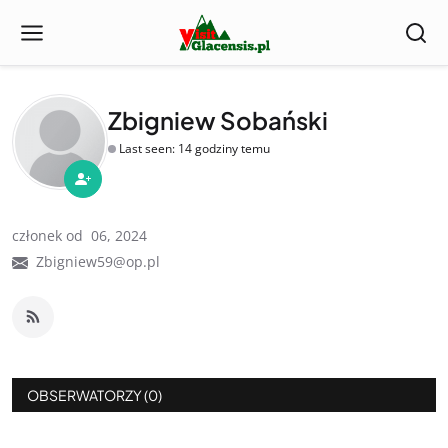
Zbigniew Sobański
Last seen: 14 godziny temu
członek od 06, 2024
Zbigniew59@op.pl
OBSERWATORZY (0)