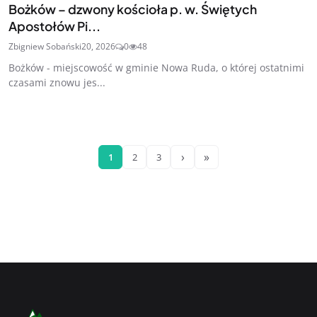
Bożków – dzwony kościoła p. w. Świętych
Apostołów Pi...
Zbigniew Sobański
20, 2026
0
48
Bożków - miejscowość w gminie Nowa Ruda, o której ostatnimi
czasami znowu jes...
›
»
1
2
3