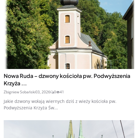
Nowa Ruda – dzwony kościoła pw. Podwyższenia
Krzyża ...
Zbigniew Sobański
03, 2026
0
41
Jakie dzwony wołają wiernych dziś z wieży kościoła pw.
Podwyższenia Krzyża Św...