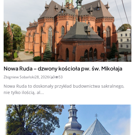
Nowa Ruda – dzwony kościoła pw. św. Mikołaja
Zbigniew Sobański
28, 2026
0
53
Nowa Ruda to doskonały przykład budownictwa sakralnego,
nie tylko ilością, al...