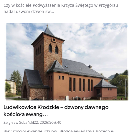
Czy w kościele Podwyższenia Krzyża Świętego w Przygórzu
nadal dzwoni dzwon św...
Ludwikowice Kłodzkie – dzwony dawnego
kościoła ewang...
Zbigniew Sobański
22, 2026
0
40
Były kościół ewangelicki pw. Błogosławieństwa Bożego w