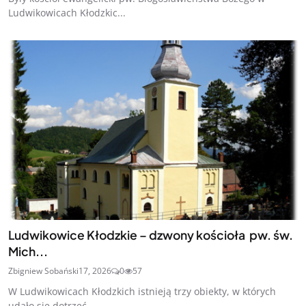
Ludwikowicach Kłodzkic...
Ludwikowice Kłodzkie – dzwony kościoła pw. św.
Mich...
Zbigniew Sobański
17, 2026
0
57
W Ludwikowicach Kłodzkich istnieją trzy obiekty, w których
udało się dotrzeć ...