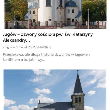
Jugów – dzwony kościoła pw. św. Katarzyny
Aleksandry...
Zbigniew Sobański
25, 2026
0
85
Przeciekawa, ale długa historia dzwonów w Jugowie z
konfliktem o to, jakie wy...