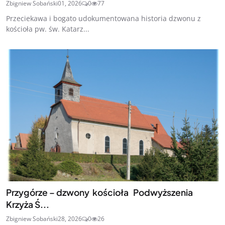
Zbigniew Sobański
01, 2026
0
77
Przeciekawa i bogato udokumentowana historia dzwonu z
kościoła pw. św. Katarz...
Przygórze – dzwony kościoła Podwyższenia
Krzyża Ś...
Zbigniew Sobański
28, 2026
0
26