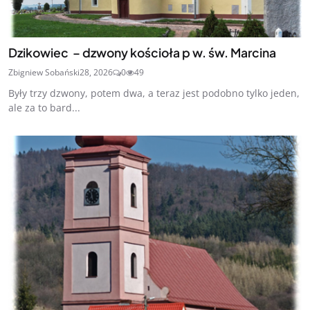
Dzikowiec – dzwony kościoła p w. św. Marcina
Zbigniew Sobański
28, 2026
0
49
Były trzy dzwony, potem dwa, a teraz jest podobno tylko jeden,
ale za to bard...