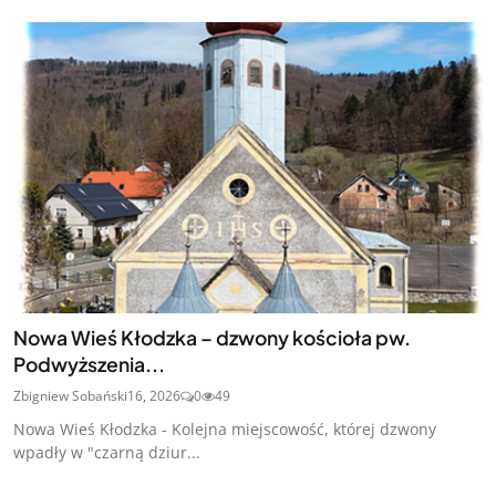
Nowa Wieś Kłodzka – dzwony kościoła pw.
Podwyższenia...
Zbigniew Sobański
16, 2026
0
49
Nowa Wieś Kłodzka - Kolejna miejscowość, której dzwony
wpadły w "czarną dziur...