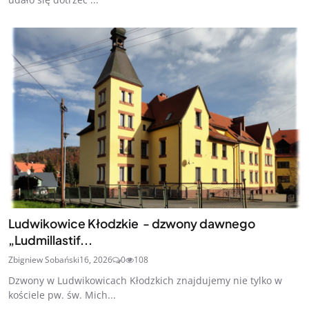
Ludwikowice Kłodzkie - dzwony dawnego
„Ludmillastif...
Zbigniew Sobański
16, 2026
0
108
Dzwony w Ludwikowicach Kłodzkich znajdujemy nie tylko w
kościele pw. św. Mich...