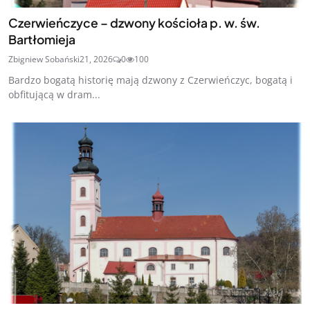
Czerwieńczyce – dzwony kościoła p. w. św.
Bartłomieja
Zbigniew Sobański
21, 2026
0
100
Bardzo bogatą historię mają dzwony z Czerwieńczyc, bogatą i
obfitującą w dram...