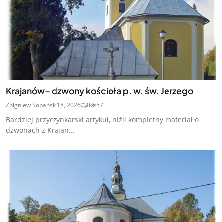
Krajanów– dzwony kościoła p. w. św. Jerzego
Zbigniew Sobański
18, 2026
0
57
Bardziej przyczynkarski artykuł, niźli kompletny materiał o
dzwonach z Krajan...