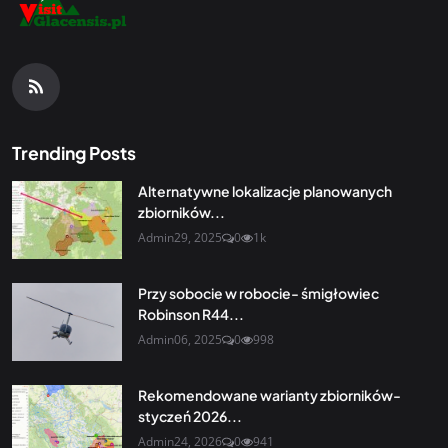
Trending Posts
Alternatywne lokalizacje planowanych
zbiorników...
Admin
29, 2025
0
1k
Przy sobocie w robocie- śmigłowiec
Robinson R44...
Admin
06, 2025
0
998
Rekomendowane warianty zbiorników-
styczeń 2026...
Admin
24, 2026
0
941