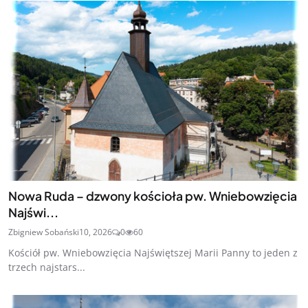
Nowa Ruda – dzwony kościoła pw. Wniebowzięcia
Najświ...
Zbigniew Sobański
10, 2026
0
60
Kościół pw. Wniebowzięcia Najświętszej Marii Panny to jeden z
trzech najstars...