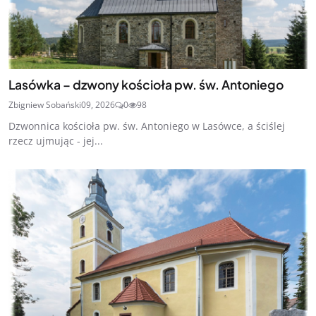
Lasówka – dzwony kościoła pw. św. Antoniego
Zbigniew Sobański
09, 2026
0
98
Dzwonnica kościoła pw. św. Antoniego w Lasówce, a ściślej
rzecz ujmując - jej...