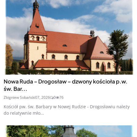
Nowa Ruda – Drogosław – dzwony kościoła p.w.
św. Bar...
Zbigniew Sobański
07, 2026
0
76
Kościół pw. św. Barbary w Nowej Rudzie - Drogosławiu należy
do relatywnie mło...