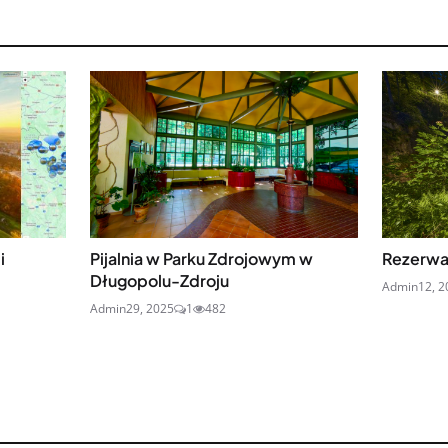
i
Pijalnia w Parku Zdrojowym w
Rezerwa
Długopolu-Zdroju
Admin
12, 
Admin
29, 2025
1
482