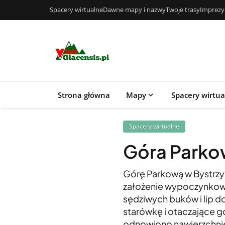
Spacery wirtualne
Dawne mapy i nazwy
Twoje trasy
Imprezy
Strona główna
Mapy
Spacery wirtu
Spacery wirtualne
Góra Parkow
Górę Parkową w Bystrzy
założenie wypoczynkowe
sędziwych buków i lip d
starówkę i otaczające g
odnowiono nawierzchnie