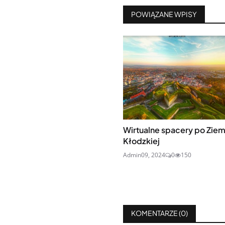
POWIĄZANE WPISY
Wirtualne spacery po Ziem
Kłodzkiej
Admin
09, 2024
0
150
KOMENTARZE (
0
)