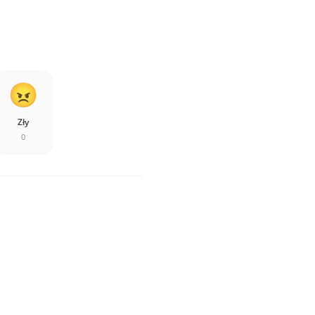
Zły
0