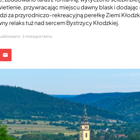
etlenie, przywracając miejscu dawny blask i dodają
zi za przyrodniczo‑rekreacyjną perełkę Ziemi Kłodzkie
ywny relaks tuż nad sercem Bystrzycy Kłodzkiej.
ualizowano: 3 miesiące temu