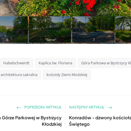
Habelschwerdt
Kaplica św. Floriana
Góra Parkowa w Bystrzycy Kł
architektura sakralna
kościoły Ziemi Kłodzkiej
POPRZEDNI ARTYKUŁ
NASTĘPNY ARTYKUŁ
na Górze Parkowej w Bystrzycy
Konradów - dzwony kościoła
Kłodzkiej
Świętego