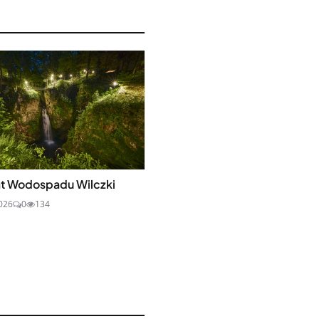
t Wodospadu Wilczki
2026
0
134