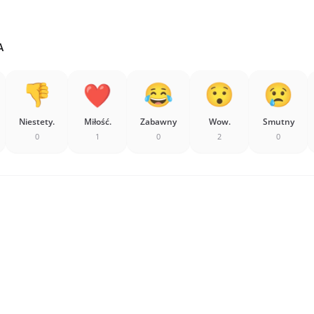
A
Niestety.
Miłość.
Zabawny
Wow.
Smutny
0
1
0
2
0