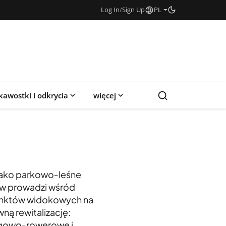
Log In
/
Sign Up
PL
kawostki i odkrycia
więcej
 jako parkowo‑leśne
ów prowadzi wśród
 punktów widokowych na
ną rewitalizację:
iegowo‑rowerowe i