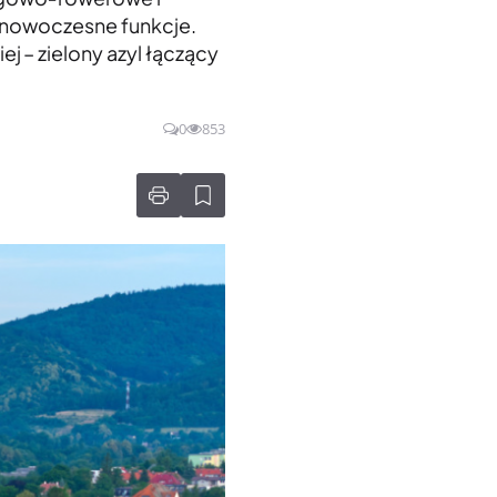
c nowoczesne funkcje.
j – zielony azyl łączący
0
853