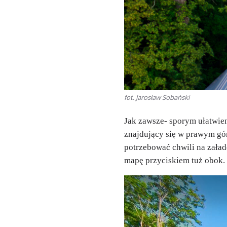
fot. Jarosław Sobański
Jak zawsze- sporym ułatwien
znajdujący się w prawym gór
potrzebować chwili na zała
mapę przyciskiem tuż obok.