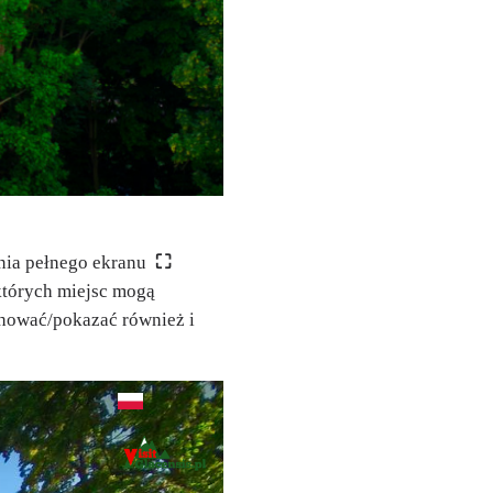
ania pełnego ekranu
⛶
których miejsc mogą
chować/pokazać również i