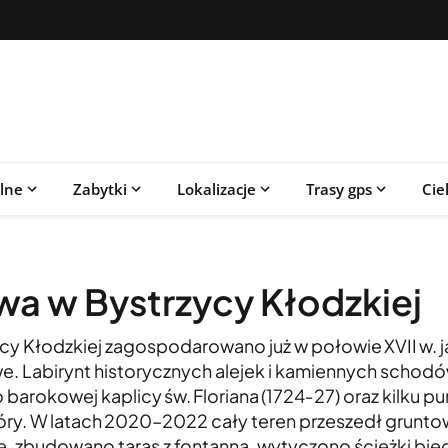
alne
Zabytki
Lokalizacje
Trasy gps
Cie
a w Bystrzycy Kłodzkiej
cy Kłodzkiej zagospodarowano już w połowie XVII w.
. Labirynt historycznych alejek i kamiennych schod
o barokowej kaplicy św. Floriana (1724‑27) oraz kilku
óry. W latach 2020–2022 cały teren przeszedł gruntow
, zbudowano taras z fontanną, wytyczono ścieżki b