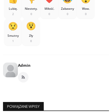
Lubię.
Niestety.
Miłość.
Zabawny
Wow.
2
0
0
0
0
Smutny
Zły
1
0
Admin
POWIĄZANE WPISY