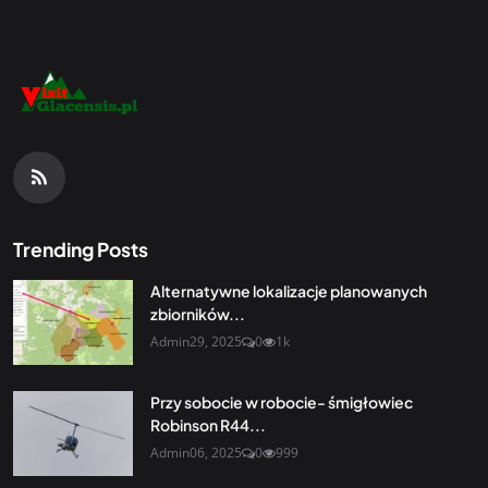
Trending Posts
Alternatywne lokalizacje planowanych
zbiorników...
Admin
29, 2025
0
1k
Przy sobocie w robocie- śmigłowiec
Robinson R44...
Admin
06, 2025
0
999