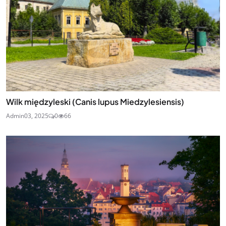
Wilk międzyleski (Canis lupus Miedzylesiensis)
Admin
03, 2025
0
66