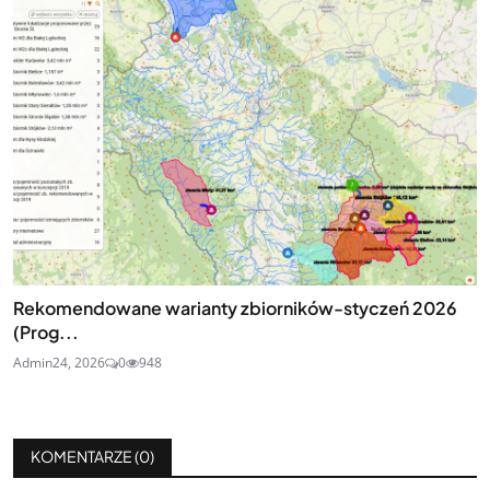
Rekomendowane warianty zbiorników-styczeń 2026
(Prog...
Admin
24, 2026
0
948
KOMENTARZE (
0
)