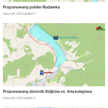
Proponowany polder Rudawka
Admin
30, 2025
0
437
Proponowany zbiornik Stójków vs. linia kolejowa
Admin
30, 2025
0
913