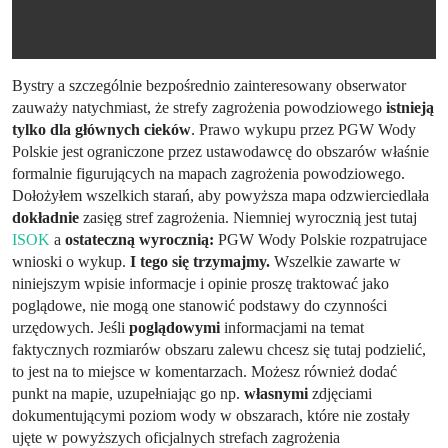
Bystry a szczególnie bezpośrednio zainteresowany obserwator
zauważy natychmiast, że strefy zagrożenia powodziowego
istnieją
tylko dla głównych cieków
. Prawo wykupu przez PGW Wody
Polskie jest ograniczone przez ustawodawcę do obszarów właśnie
formalnie figurujących na mapach zagrożenia powodziowego.
Dołożyłem wszelkich starań, aby powyższa mapa odzwierciedlała
dokładnie
zasięg stref zagrożenia. Niemniej wyrocznią jest tutaj
ISOK
a
ostateczną wyrocznią:
PGW Wody Polskie rozpatrujace
wnioski o wykup.
I tego się trzymajmy.
Wszelkie zawarte w
niniejszym wpisie informacje i opinie proszę traktować jako
poglądowe, nie mogą one stanowić podstawy do czynności
urzędowych. Jeśli
poglądowymi
informacjami na temat
faktycznych rozmiarów obszaru zalewu chcesz się tutaj podzielić,
to jest na to miejsce w komentarzach. Możesz również dodać
punkt na mapie, uzupełniając go np.
własnymi
zdjęciami
dokumentującymi poziom wody w obszarach, które nie zostały
ujęte w powyższych oficjalnych strefach zagrożenia