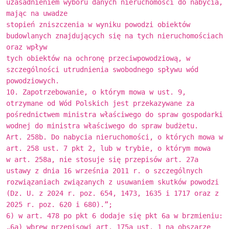
uzasadnieniem wyboru danych nieruchomości do nabycia,
mając na uwadze
stopień zniszczenia w wyniku powodzi obiektów
budowlanych znajdujących się na tych nieruchomościach
oraz wpływ
tych obiektów na ochronę przeciwpowodziową, w
szczególności utrudnienia swobodnego spływu wód
powodziowych.
10. Zapotrzebowanie, o którym mowa w ust. 9,
otrzymane od Wód Polskich jest przekazywane za
pośrednictwem ministra właściwego do spraw gospodarki
wodnej do ministra właściwego do spraw budżetu.
Art. 258b. Do nabycia nieruchomości, o których mowa w
art. 258 ust. 7 pkt 2, lub w trybie, o którym mowa
w art. 258a, nie stosuje się przepisów art. 27a
ustawy z dnia 16 września 2011 r. o szczególnych
rozwiązaniach związanych z usuwaniem skutków powodzi
(Dz. U. z 2024 r. poz. 654, 1473, 1635 i 1717 oraz z
2025 r. poz. 620 i 680).”;
6) w art. 478 po pkt 6 dodaje się pkt 6a w brzmieniu:
„6a) wbrew przepisowi art. 175a ust. 1 na obszarze