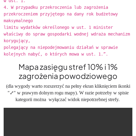
w ust. 1.
4. W przypadku przekroczenia lub zagrożenia
przekroczeniem przyjętego na dany rok budżetowy
maksymalnego
limitu wydatków określonego w ust. 1 minister
właściwy do spraw gospodarki wodnej wdraża mechanizm
korygujący,
polegający na niepodejmowaniu działań w sprawie
kolejnych nabyć, o których mowa w ust. 1.”.
Mapa zasięgu stref 10% i 1%
zagrożenia powodziowego
(dla wygody warto rozszerzyć na pełny ekran kliknięciem ikonki
"⤢" w prawym dolnym rogu mapy). W razie potrzeby w spisie
kategorii można wyłączać widok niepotrzebnej strefy.