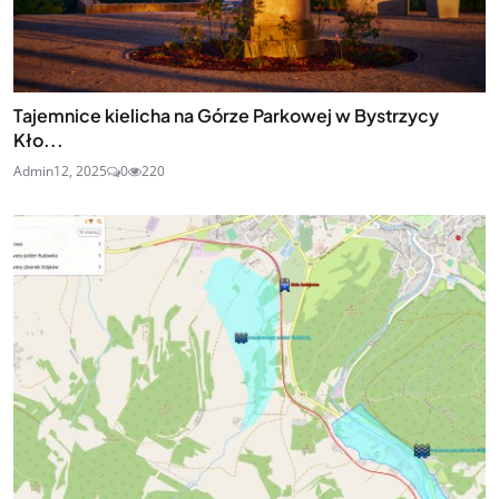
Tajemnice kielicha na Górze Parkowej w Bystrzycy
Kło...
Admin
12, 2025
0
220