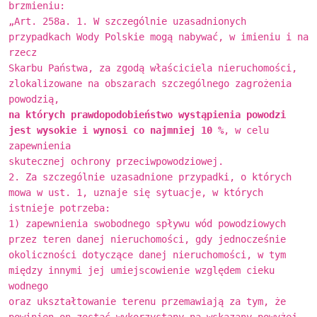
brzmieniu:
„Art. 258a. 1. W szczególnie uzasadnionych
przypadkach Wody Polskie mogą nabywać, w imieniu i na
rzecz
Skarbu Państwa, za zgodą właściciela nieruchomości,
zlokalizowane na obszarach szczególnego zagrożenia
powodzią,
na których prawdopodobieństwo wystąpienia powodzi
jest wysokie i wynosi co najmniej 10 %
, w celu
zapewnienia
skutecznej ochrony przeciwpowodziowej.
2. Za szczególnie uzasadnione przypadki, o których
mowa w ust. 1, uznaje się sytuacje, w których
istnieje potrzeba:
1) zapewnienia swobodnego spływu wód powodziowych
przez teren danej nieruchomości, gdy jednocześnie
okoliczności dotyczące danej nieruchomości, w tym
między innymi jej umiejscowienie względem cieku
wodnego
oraz ukształtowanie terenu przemawiają za tym, że
powinien on zostać wykorzystany na wskazany powyżej