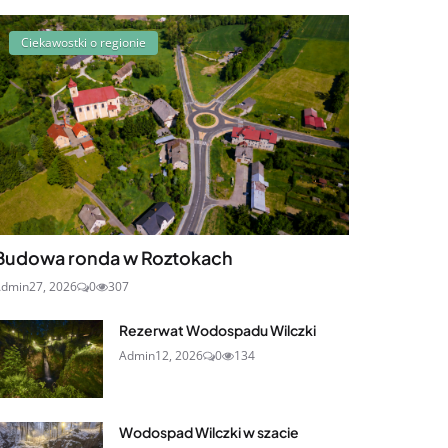
Ciekawostki o regionie
Budowa ronda w Roztokach
Admin
27, 2026
0
307
Rezerwat Wodospadu Wilczki
Admin
12, 2026
0
134
Wodospad Wilczki w szacie