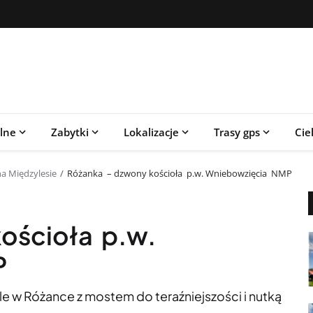
alne
Zabytki
Lokalizacje
Trasy gps
Cie
a Międzylesie
Różanka – dzwony kościoła p.w. Wniebowzięcia NMP
ościoła p.w.
P
le w Różance z mostem do teraźniejszości i nutką