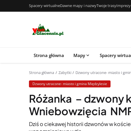
Spacery wirtualne
Dawne mapy i nazwy
Twoje trasy
Imprezy
Strona główna
Mapy
Spacery wirtu
Strona główna
Zabytki
Dzwony utracone- miasto i gmin
Dzwony utracone- miasto i gmina Międzylesie
Różanka – dzwony k
Wniebowzięcia NM
Dziś o ciekawej historii dzwonów w koście