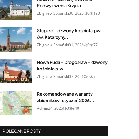
Podwyższenia Krzyża...
Zbigniew Sobański
30, 2025
0
190
Słupiec – dzwony kościoła pw.
św. Katarzyny...
Zbigniew Sobański
01, 2026
0
77
Nowa Ruda – Drogosław – dzwony
kościoła p.w....
Zbigniew Sobański
07, 2026
0
75
Rekomendowane warianty
zbiorników-styczeń 2026...
Admin
24, 2026
0
940
POLECANE POSTY