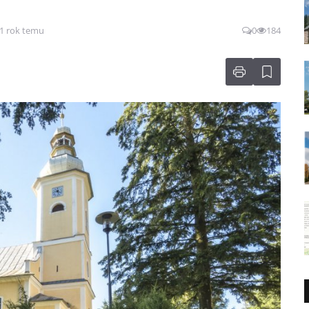
 1 rok temu
0
184