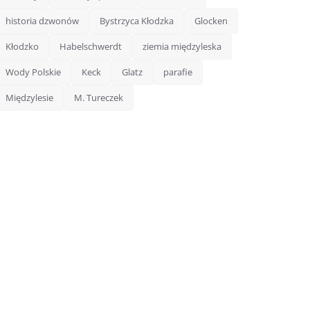
historia dzwonów
Bystrzyca Kłodzka
Glocken
Kłodzko
Habelschwerdt
ziemia międzyleska
Wody Polskie
Keck
Glatz
parafie
Międzylesie
M. Tureczek