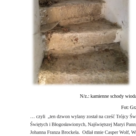
N/z.: kamienne schody wiod
Fot: G
… czyli
„ten dzwon wylany został na cześć Trójcy Św
Świętych i Błogosławionych, Najświętszej Maryi Pan
Johanna Franza Brockela.
Odlał mnie Casper Wolf, W