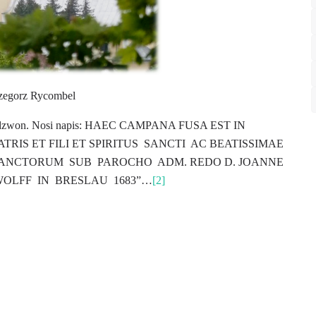
rzegorz Rycombel
dzwon. Nosi napis: HAEC CAMPANA FUSA EST IN
RIS ET FILI ET SPIRITUS
SANCTI
AC BEATISSIMAE
ANCTORUM
SUB
PAROCHO
ADM. REDO D. JOANNE
WOLFF
IN
BRESLAU
1683”…
[2]