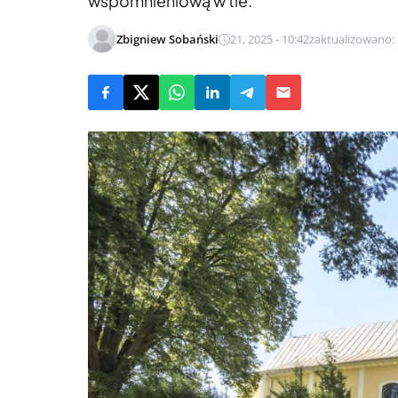
wspomnieniową w tle.
Zbigniew Sobański
21, 2025 - 10:42
zaktualizowano: