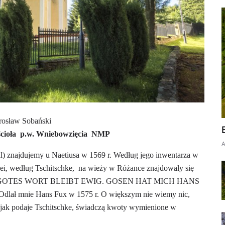
arosław Sobański
cioła
p.w. Wniebowzięcia
NMP
 znajdujemy u Naetiusa w 1569 r. Według jego inwentarza w
ei, według Tschitschke,
na wieży w Różance znajdowały się
GOTES WORT BLEIBT EWIG. GOSEN HAT MICH HANS
„Odlał mnie Hans Fux w 1575 r. O większym nie wiemy nic,
jak podaje Tschitschke, świadczą kwoty wymienione w