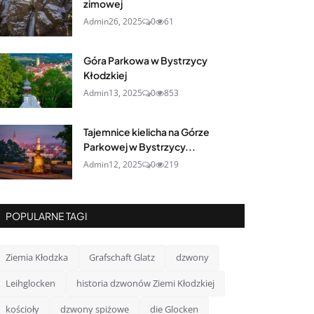
zimowej
Admin
26, 2025
0
61
Góra Parkowa w Bystrzycy
Kłodzkiej
Admin
13, 2025
0
853
Tajemnice kielicha na Górze
Parkowej w Bystrzycy...
Admin
12, 2025
0
219
POPULARNE TAGI
Ziemia Kłodzka
Grafschaft Glatz
dzwony
Leihglocken
historia dzwonów Ziemi Kłodzkiej
kościoły
dzwony spiżowe
die Glocken