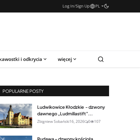
Log In
/
Sign Up
PL
kawostki i odkrycia
więcej
POPULARNE POSTY
Ludwikowice Kłodzkie - dzwony
dawnego „Ludmillastift”...
Zbigniew Sobański
16, 2026
0
107
Rudawa – dzwony kościoła